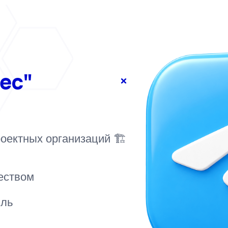
ес"
оектных организаций 🏗️
еством
ыль