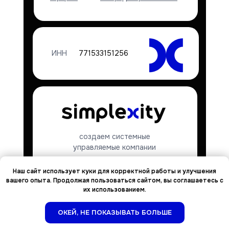
отражены любые изменения политики
обработки персональных данных
Оператором. Политика действует
бессрочно до замены ее новой версией.
14.3. Актуальная версия Политики в
свободном доступе расположена в сети
ИНН
771533151256
Интернет по адресу
https://simplexity.pro/policy_simplexity
.
создаем системные
управляемые компании
Наш сайт использует куки для корректной работы и улучшения
вашего опыта. Продолжая пользоваться сайтом, вы соглашаетесь с
их использованием.
ОКЕЙ, НЕ ПОКАЗЫВАТЬ БОЛЬШЕ