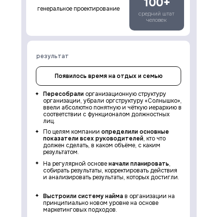
100+
генеральное проектирование
средний штат
человек
результат
Появилось время на отдых и семью
Пересобрали
организационную структуру
организации, убрали оргструктуру «Солнышко»,
ввели абсолютно понятную и чёткую иерархию в
соответствии с функционалом должностных
лиц.
По целям компании
определили основные
показатели всех руководителей
, кто что
должен сделать, в каком объёме, с каким
результатом.
На регулярной основе
начали планировать
,
собирать результаты, корректировать действия
и анализировать результаты, которых достигли.
Выстроили систему найма
в организации на
принципиально новом уровне на основе
маркетинговых подходов.