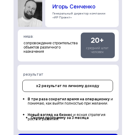
Игорь Сенченко
Генеральный директор компании
«ИР Проект»
ниша:
20+
сопровождение строительства
объектов различного
средний штат
назначения
человек
результат
х2 результат по личному доходу
В три раза сократил время на операционку
и
понимаю, как выйти полностью при желании.
Новый взгляд на бизнес
и ясная стратегия
Окупил программу за 3 месяца
роста и развития.