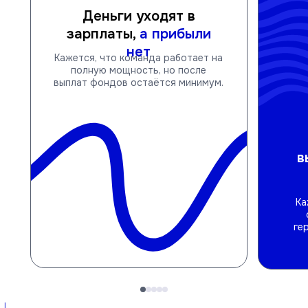
Деньги уходят в
зарплаты,
а прибыли
нет
Кажется, что команда работает на
полную мощность, но после
выплат фондов остаётся минимум.
в
Ка
ге