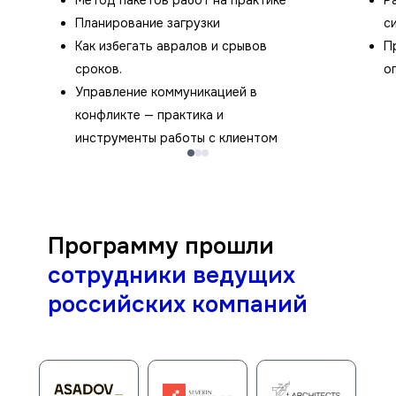
Метод пакетов работ на практике
Р
Планирование загрузки
с
Как избегать авралов и срывов
П
сроков.
о
Управление коммуникацией в
конфликте — практика и
инструменты работы с клиентом
Смотреть
видеоотзывы
Программу прошли
сотрудники ведущих
российских компаний