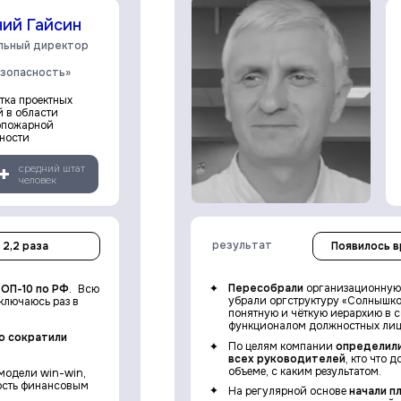
ний Гайсин
льный директор
зопасность»
тка проектных
 в области
опожарной
ности
+
средний штат
человек
результат
 2,2 раза
Появилось в
Пересобрали
организационную 
ОП-10 по РФ
. Всю
убрали оргструктуру «Солнышко
ключаюсь раз в
понятную и чёткую иерархию в с
функционалом должностных лиц
о сократили
По целям компании
определили
всех руководителей
, кто что 
объеме, с каким результатом.
модели win-win,
ость финансовым
На регулярной основе
начали п