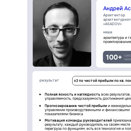
Андрей Ас
Архитектор
архитектурног
«ASADOV»
ниша:
архитектура и г
проектирование
100+
сре
чело
результат
х3 по чистой прибыли по кв. п
Полная ясность и наглядность
всех результатов,
управляемость, предсказуемость достижения цел
Прогнозирование чистой прибыли
и еженедельн
управление производственными и финансовыми
показателями бизнеса.
Мотивация команды руководителей
привязана
результату, каждый руководитель на своём месте 
перегруза по функциям, есть вся технология и п