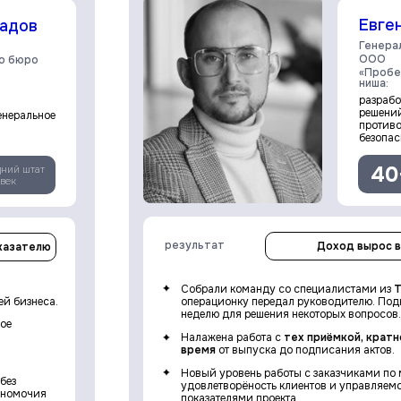
Евге
адов
Генера
ООО
о бюро
«Пробе
ниша:
разрабо
решений
енеральное
против
безопас
40
дний штат
век
результат
Доход вырос в
оказателю
Собрали команду со специалистами из
Т
ей бизнеса.
операционку передал руководителю. Под
неделю для решения некоторых вопросов.
ое
Налажена работа с
тех приёмкой, кратн
время
от выпуска до подписания актов.
Новый уровень работы с заказчиками по 
без
удовлетворёность клиентов и управляем
олномочия
показателями проекта.