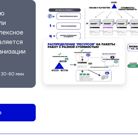
лю
ли
лексное
вляется
анизации
 30-60 мин
ю